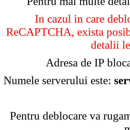
Pentru mai multe detal
In cazul in care debl
ReCAPTCHA, exista posibil
detalii l
Adresa de IP bloca
Numele serverului este:
se
Pentru deblocare va ruga
m